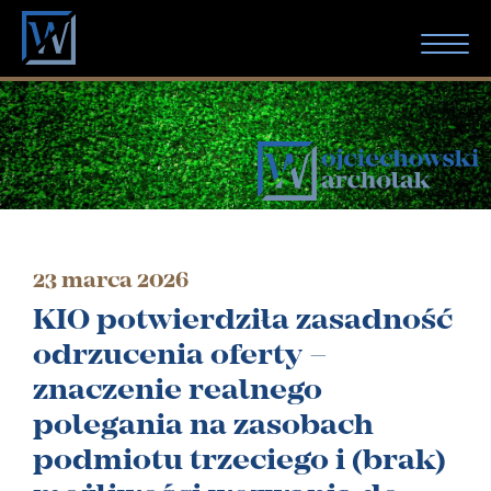
AKTUALNOŚCI
O KANCELARII
SPECJALIZACJE
23 marca 2026
ZESPÓŁ
KIO potwierdziła zasadność
odrzucenia oferty –
KONTAKT
znaczenie realnego
polegania na zasobach
KREDYTY FRANKOWE
podmiotu trzeciego i (brak)