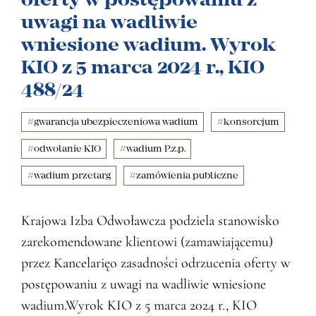
uwagi na wadliwie
wniesione wadium. Wyrok
KIO z 5 marca 2024 r., KIO
488/24
#gwarancja ubezpieczeniowa wadium
#konsorcjum
#odwołanie KIO
#wadium P.z.p.
#wadium przetarg
#zamówienia publiczne
Krajowa Izba Odwoławcza podziela stanowisko
zarekomendowane klientowi (zamawiającemu)
przez Kancelarięo zasadności odrzucenia oferty w
postępowaniu z uwagi na wadliwie wniesione
wadium.Wyrok KIO z 5 marca 2024 r., KIO