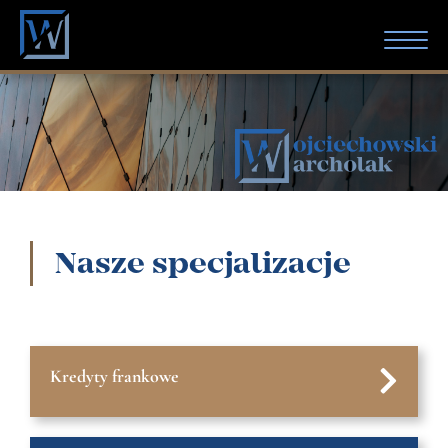
AKTUALNOŚCI
O KANCELARII
SPECJALIZACJE
Nasze specjalizacje
ZESPÓŁ
KONTAKT
Kredyty frankowe
KREDYTY FRANKOWE