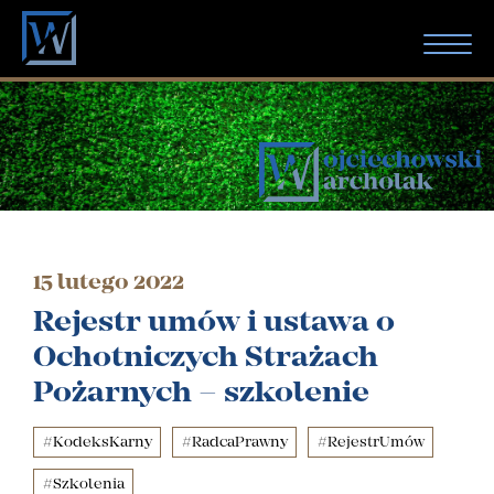
AKTUALNOŚCI
O KANCELARII
SPECJALIZACJE
15 lutego 2022
ZESPÓŁ
Rejestr umów i ustawa o
Ochotniczych Strażach
KONTAKT
Pożarnych – szkolenie
KREDYTY FRANKOWE
#KodeksKarny
#RadcaPrawny
#RejestrUmów
#Szkolenia